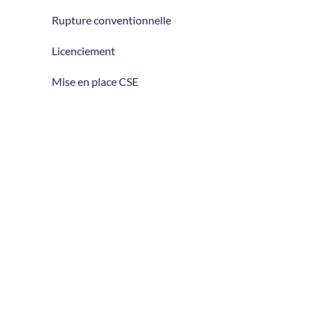
Rupture conventionnelle
Licenciement
Mise en place CSE
INFORMATIONS
Actualités
Le Cabinet – Me Sophie Artu Bertaud
Mentions légales
Politique de confidentialité